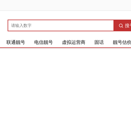
搜
联通靓号
电信靓号
虚拟运营商
固话
靓号估