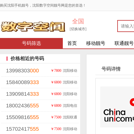
购买沈阳手机靓号，沈阳数字空间靓号网是您的首选！
全国
[切换城市]
号码筛选
首页
移动靓号
联通靓号
价格相近的号码
号码详情
13998303
000
￥7800
沈阳移动
15840089
333
￥6800
沈阳移动
13909814
333
￥6800
沈阳移动
18002436
555
￥6800
沈阳电信
15509816
555
￥7500
沈阳联通
15702417
555
￥7500
沈阳移动