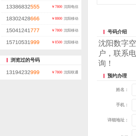
13386832
555
￥7800
沈阳电信
18302428
666
￥8800
沈阳移动
15041241
777
￥7800
沈阳移动
号码介绍
15710531
999
沈阳数字
￥8500
沈阳移动
户，联系电
浏览过的号码
询！
13194232
999
￥7800
沈阳联通
预约办理
姓名：
手机：
详细地址：