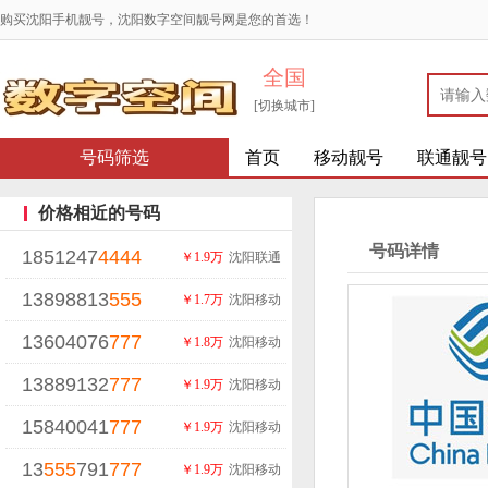
购买沈阳手机靓号，沈阳数字空间靓号网是您的首选！
全国
[切换城市]
号码筛选
首页
移动靓号
联通靓号
价格相近的号码
号码详情
1851247
4444
￥1.9万
沈阳联通
13898813
555
￥1.7万
沈阳移动
13604076
777
￥1.8万
沈阳移动
13889132
777
￥1.9万
沈阳移动
15840041
777
￥1.9万
沈阳移动
13
555
791
777
￥1.9万
沈阳移动