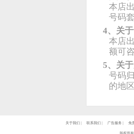
本店
号码
4、关
本店
额可
5、关
号码
的地
关于我们
|
联系我们
|
广告服务
|
免
版权所有