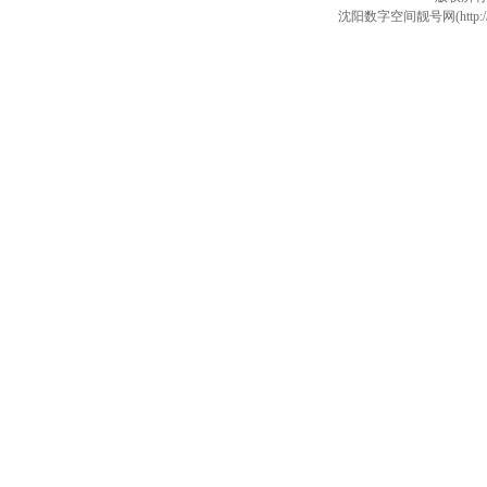
沈阳数字空间靓号网(http://w