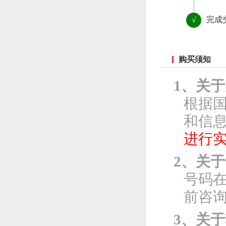
完成
√
购买须知
1、关
根据
和信息
进行
2、关
号码
前咨
3、关