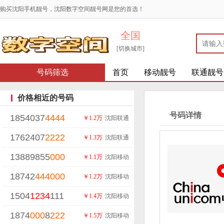
购买沈阳手机靓号，沈阳数字空间靓号网是您的首选！
全国
[切换城市]
号码筛选
首页
移动靓号
联通靓号
价格相近的号码
号码详情
1854037
4444
￥1.2万
沈阳联通
1762407
2222
￥1.3万
沈阳联通
13889855
000
￥1.1万
沈阳移动
18742
444
000
￥1.2万
沈阳移动
1504
1234
111
￥1.4万
沈阳移动
1874
000
8
222
￥1.5万
沈阳移动