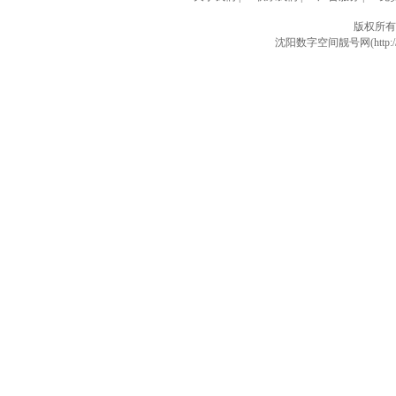
版权所有
沈阳数字空间靓号网(http://w