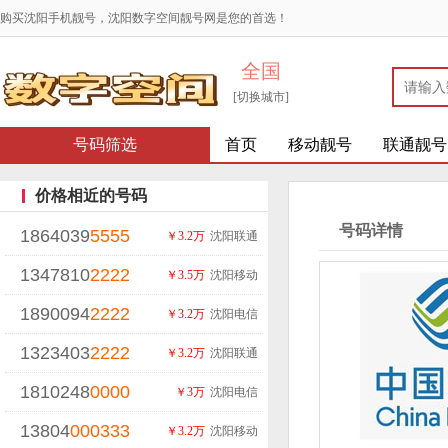
购买沈阳手机靓号，沈阳数字空间靓号网是您的首选！
全国
[切换城市]
号码筛选
首页
移动靓号
联通靓号
价格相近的号码
号码详情
1864039
5555
￥3.2万
沈阳联通
1347810
2222
￥3.5万
沈阳移动
1890094
2222
￥3.2万
沈阳电信
1323403
2222
￥3.2万
沈阳联通
1810248
0000
￥3万
沈阳电信
13804
000
333
￥3.2万
沈阳移动