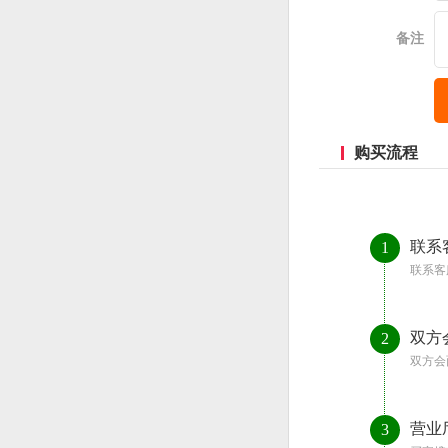
备注
购买流程
联系
1
联系客
双方
2
双方会
营业
3