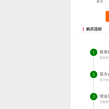
备注
购买流程
联系
1
联系客
双方
2
双方会
营业
3
买家携