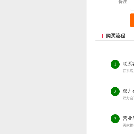
备注
购买流程
联系
1
联系客
双方
2
双方会
营业
3
买家携