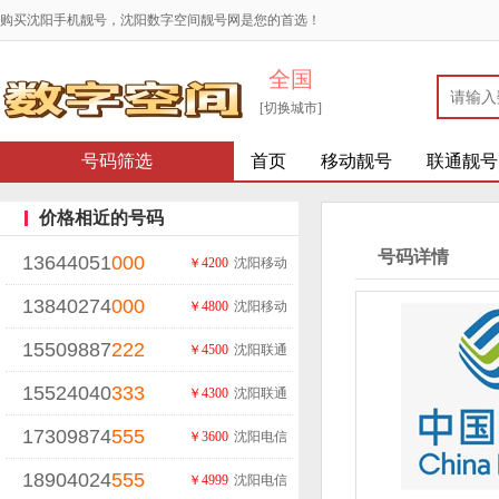
购买沈阳手机靓号，沈阳数字空间靓号网是您的首选！
全国
[切换城市]
号码筛选
首页
移动靓号
联通靓号
价格相近的号码
号码详情
13644051
000
￥4200
沈阳移动
13840274
000
￥4800
沈阳移动
15509887
222
￥4500
沈阳联通
15524040
333
￥4300
沈阳联通
17309874
555
￥3600
沈阳电信
18904024
555
￥4999
沈阳电信