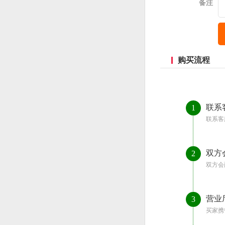
备注
购买流程
联系
1
联系客
双方
2
双方会
营业
3
买家携