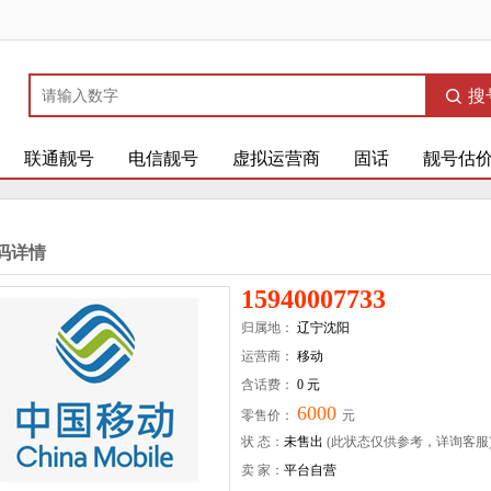
搜
联通靓号
电信靓号
虚拟运营商
固话
靓号估
码详情
15940007733
归属地：
辽宁沈阳
运营商：
移动
含话费：
0 元
6000
零售价：
元
状 态：
未售出
(此状态仅供参考，详询客服
卖 家：
平台自营