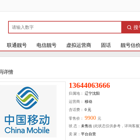
搜
联通靓号
电信靓号
虚拟运营商
固话
靓号估
码详情
13644063666
归属地：
辽宁沈阳
运营商：
移动
含话费：
0 元
9900
零售价：
元
状 态：
未售出
(此状态仅供参考，详询客服
卖 家：
平台自营