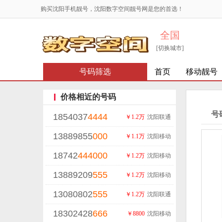
购买沈阳手机靓号，沈阳数字空间靓号网是您的首选！
全国
[切换城市]
号码筛选
首页
移动靓号
价格相近的号码
号
1854037
4444
￥1.2万
沈阳联通
13889855
000
￥1.1万
沈阳移动
18742
444
000
￥1.2万
沈阳移动
13889209
555
￥1.2万
沈阳移动
13080802
555
￥1.2万
沈阳联通
18302428
666
￥8800
沈阳移动