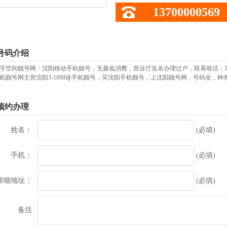
13700000569
号码介绍
字空间靓号网：沈阳移动手机靓号，无最低消费，营业厅实名办理过户，联系电话：137
机靓号网主营沈阳3-1009连手机靓号，买沈阳手机靓号，上沈阳靓号网，号码全，
预约办理
姓名：
(必填)
手机：
(必填)
详细地址：
(必填)
备注