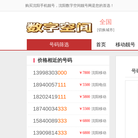
购买沈阳手机靓号，沈阳数字空间靓号网是您的首选！
全国
[切换城市]
号码筛选
首页
移动靓号
价格相近的号码
号
13998303
000
￥7800
沈阳移动
18940057
111
￥5500
沈阳电信
18202419
111
￥5800
沈阳移动
18740034
333
￥5500
沈阳移动
15840089
333
￥6800
沈阳移动
13909814
333
￥6800
沈阳移动