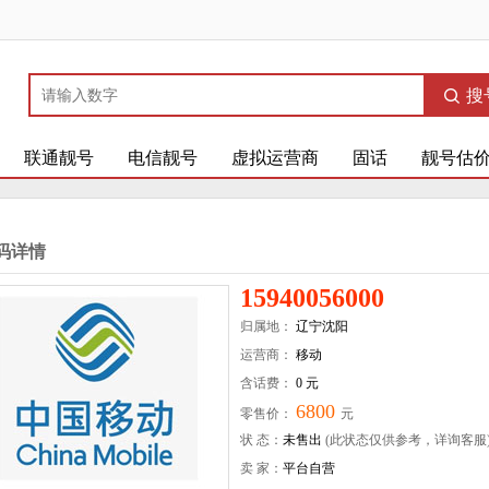
搜
联通靓号
电信靓号
虚拟运营商
固话
靓号估
码详情
15940056000
归属地：
辽宁沈阳
运营商：
移动
含话费：
0 元
6800
零售价：
元
状 态：
未售出
(此状态仅供参考，详询客服
卖 家：
平台自营