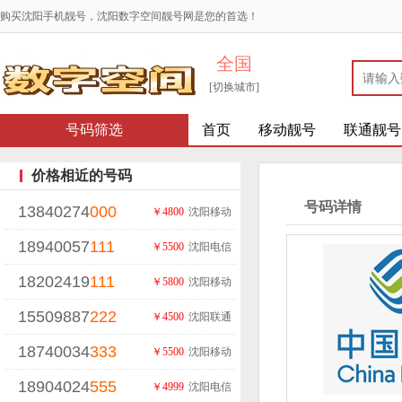
购买沈阳手机靓号，沈阳数字空间靓号网是您的首选！
全国
[切换城市]
号码筛选
首页
移动靓号
联通靓号
价格相近的号码
号码详情
13840274
000
￥4800
沈阳移动
18940057
111
￥5500
沈阳电信
18202419
111
￥5800
沈阳移动
15509887
222
￥4500
沈阳联通
18740034
333
￥5500
沈阳移动
18904024
555
￥4999
沈阳电信