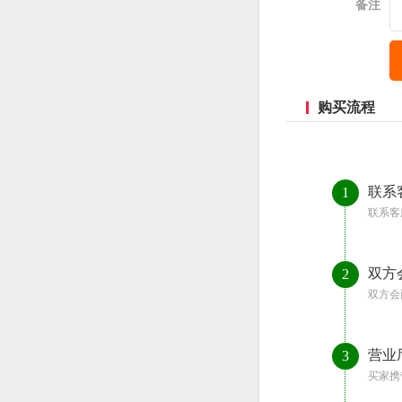
备注
购买流程
联系
1
联系客
双方
2
双方会
营业
3
买家携