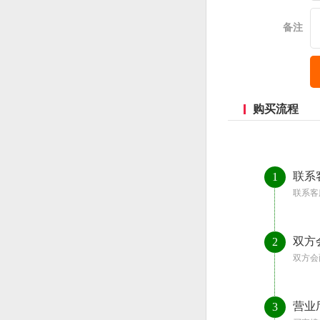
备注
购买流程
联系
1
联系客
双方
2
双方会
营业
3