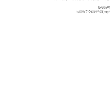
版权所有
沈阳数字空间靓号网(http://w