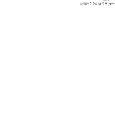
沈阳数字空间靓号网(http://w