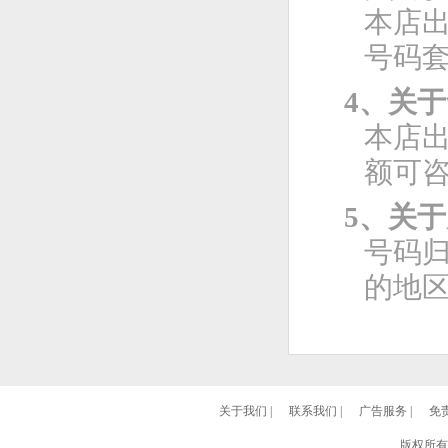
本店
号码
4、关
本店
额可
5、关
号码
的地
关于我们
|
联系我们
|
广告服务
|
免
版权所有