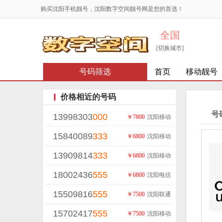
购买沈阳手机靓号，沈阳数字空间靓号网是您的首选！
全国
[切换城市]
号码筛选
首页
移动靓号
价格相近的号码
号
13998303
000
￥7800
沈阳移动
15840089
333
￥6800
沈阳移动
13909814
333
￥6800
沈阳移动
18002436
555
￥6800
沈阳电信
15509816
555
￥7500
沈阳联通
15702417
555
￥7500
沈阳移动