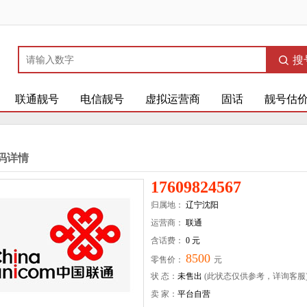
搜
联通靓号
电信靓号
虚拟运营商
固话
靓号估
码详情
17609824567
归属地：
辽宁沈阳
运营商：
联通
含话费：
0 元
8500
零售价：
元
状 态：
未售出
(此状态仅供参考，详询客服
卖 家：
平台自营