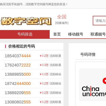
购买沈阳手机靓号，沈阳数字空间靓号网是您的首选！
全国
[切换城市]
号码筛选
首页
移动靓号
联通靓号
价格相近的号码
号码详情
1854037
4444
￥1.2万
沈阳联通
1762407
2222
￥1.3万
沈阳联通
13889855
000
￥1.1万
沈阳移动
18742
444
000
￥1.2万
沈阳移动
13889209
555
￥1.2万
沈阳移动
13080802
555
￥1.2万
沈阳联通