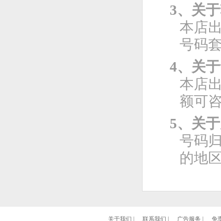
3、关
本店
号码
4、关
本店
额可
5、关
号码
的地
关于我们
|
联系我们
|
广告服务
|
免