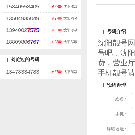
15840558405
￥2700
沈阳移动
13504935049
￥2700
沈阳移动
1394002
7
5
7
5
￥2500
沈阳移动
号码介绍
1880980
6
7
6
7
沈阳靓号
￥2300
沈阳移动
号吧，沈
浏览过的号码
费，营业厅
13478334783
手机靓号
￥2700
沈阳移动
预约办理
姓名：
手机：
详细地址：