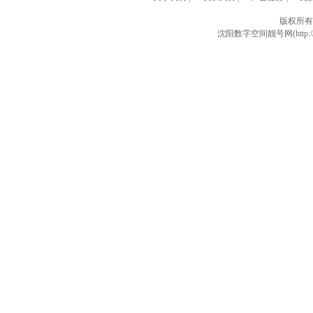
版权所有
沈阳数字空间靓号网(http://w