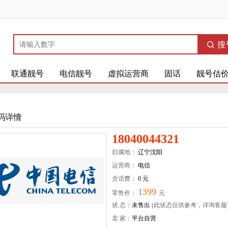
搜
联通靓号
电信靓号
虚拟运营商
固话
靓号估
码详情
18040044321
归属地：
辽宁沈阳
运营商：
电信
含话费：
0 元
1399
零售价：
元
状 态：
未售出
(此状态仅供参考，详询客服
卖 家：
平台自营