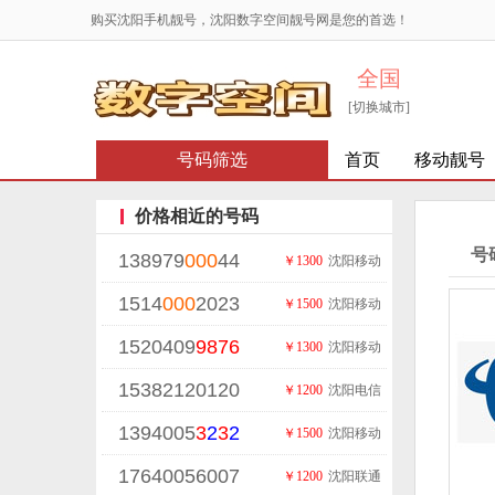
购买沈阳手机靓号，沈阳数字空间靓号网是您的首选！
全国
[切换城市]
号码筛选
首页
移动靓号
价格相近的号码
号
138979
000
44
￥1300
沈阳移动
1514
000
2023
￥1500
沈阳移动
1520409
9876
￥1300
沈阳移动
15382120120
￥1200
沈阳电信
1394005
3
2
3
2
￥1500
沈阳移动
17640056007
￥1200
沈阳联通