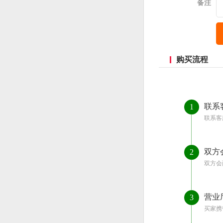
备注
购买流程
联系
1
联系客
双方
2
双方会
营业
3
买家携