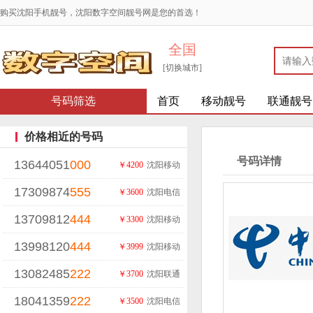
购买沈阳手机靓号，沈阳数字空间靓号网是您的首选！
全国
[切换城市]
号码筛选
首页
移动靓号
联通靓号
价格相近的号码
号码详情
13644051
000
￥4200
沈阳移动
17309874
555
￥3600
沈阳电信
13709812
444
￥3300
沈阳移动
13998120
444
￥3999
沈阳移动
13082485
222
￥3700
沈阳联通
18041359
222
￥3500
沈阳电信