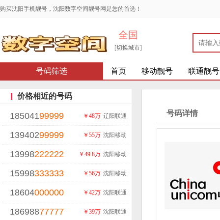
购买沈阳手机靓号，沈阳数字空间靓号网是您的首选！
全国
[切换城市]
号码筛选
首页
移动靓号
联通靓号
价格相近的号码
号码详情
185041
99999
￥48万
辽阳联通
139402
99999
￥55万
沈阳移动
13998
222222
￥49.8万
沈阳移动
15998
333333
￥56万
沈阳移动
18604
000000
￥42万
沈阳联通
186988
77777
￥39万
沈阳联通