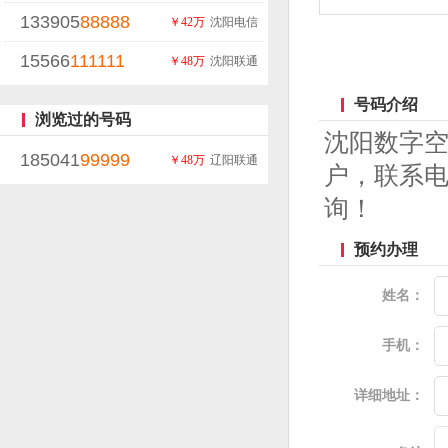
133905
88888
￥42万
沈阳电信
15566
111111
￥48万
沈阳联通
号码介绍
浏览过的号码
沈阳数字
185041
99999
￥48万
辽阳联通
户，联系电
询！
预约办理
姓名：
手机：
详细地址：