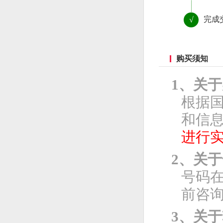
完成
√
购买须知
1、关
根据
和信息
进行
2、关
号码
前咨
3、关