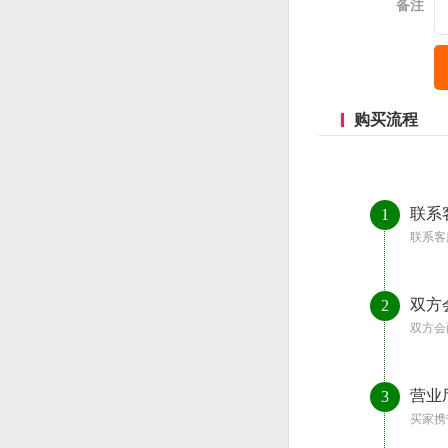
备注
购买流程
联系
1
联系客
双方
2
双方会
营业
3
买家携