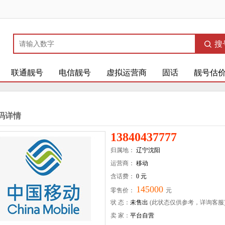
搜
联通靓号
电信靓号
虚拟运营商
固话
靓号估
码详情
13840437777
归属地：
辽宁沈阳
运营商：
移动
含话费：
0 元
145000
零售价：
元
状 态：
未售出
(此状态仅供参考，详询客服
卖 家：
平台自营