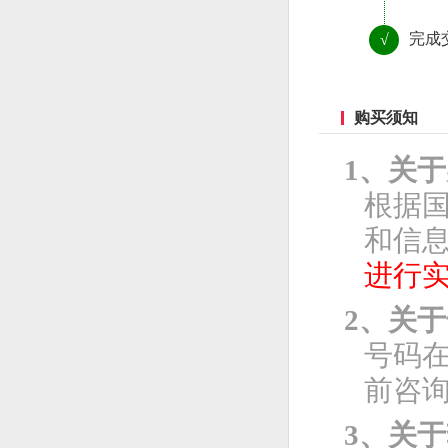
完成
√
购买须知
1、关
根据
和信息
进行
2、关
号码
前咨
3、关