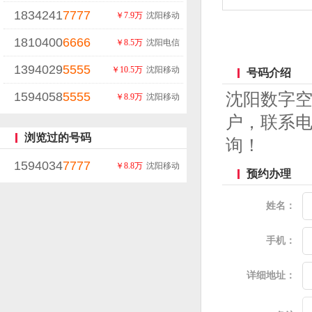
1834241
7777
￥7.9万
沈阳移动
1810400
6666
￥8.5万
沈阳电信
1394029
5555
￥10.5万
沈阳移动
号码介绍
1594058
5555
沈阳数字
￥8.9万
沈阳移动
户，联系电
浏览过的号码
询！
1594034
7777
￥8.8万
沈阳移动
预约办理
姓名：
手机：
详细地址：