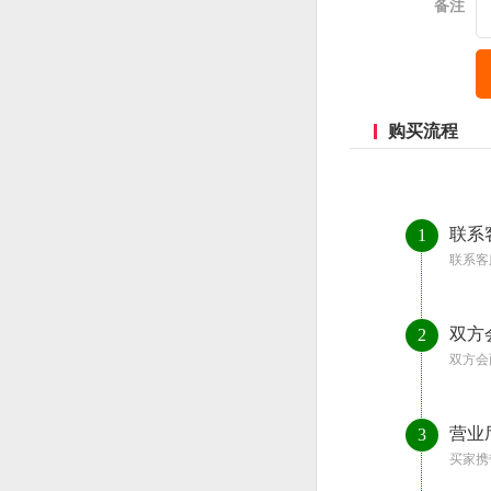
备注
购买流程
联系
1
联系客
双方
2
双方会
营业
3
买家携