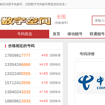
购买沈阳手机靓号，沈阳数字空间靓号网是您的首选！
全国
[切换城市]
号码筛选
首页
移动靓号
联通靓号
价格相近的号码
号码详情
1760981
7777
￥6万
沈阳联通
1335424
6666
￥6.2万
沈阳电信
1332240
5555
￥5.8万
沈阳电信
1571241
5555
￥5万
沈阳移动
1394024
3333
￥7.3万
沈阳移动
1880981
3333
￥6.8万
沈阳移动