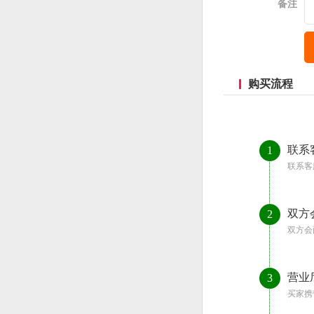
备注
购买流程
联系
1
联系客
双方
2
双方会
营业
3
买家携