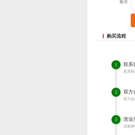
备注
购买流程
联系
1
联系客
双方
2
双方会
营业
3
买家携