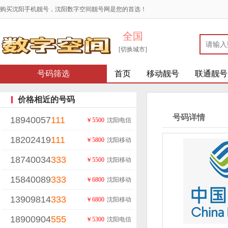
购买沈阳手机靓号，沈阳数字空间靓号网是您的首选！
全国
[切换城市]
号码筛选
首页
移动靓号
联通靓号
价格相近的号码
号码详情
18940057
111
￥5500
沈阳电信
18202419
111
￥5800
沈阳移动
18740034
333
￥5500
沈阳移动
15840089
333
￥6800
沈阳移动
13909814
333
￥6800
沈阳移动
18900904
555
￥5300
沈阳电信