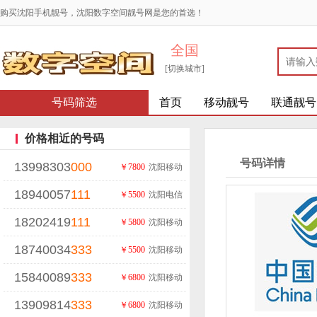
购买沈阳手机靓号，沈阳数字空间靓号网是您的首选！
全国
[切换城市]
号码筛选
首页
移动靓号
联通靓号
价格相近的号码
号码详情
13998303
000
￥7800
沈阳移动
18940057
111
￥5500
沈阳电信
18202419
111
￥5800
沈阳移动
18740034
333
￥5500
沈阳移动
15840089
333
￥6800
沈阳移动
13909814
333
￥6800
沈阳移动