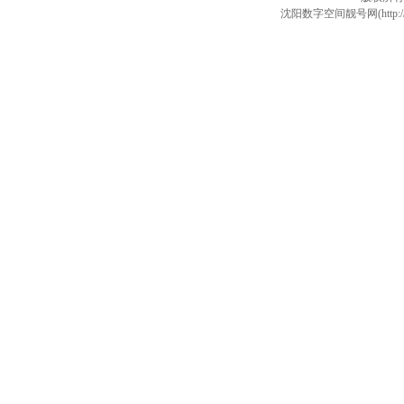
沈阳数字空间靓号网(http://w