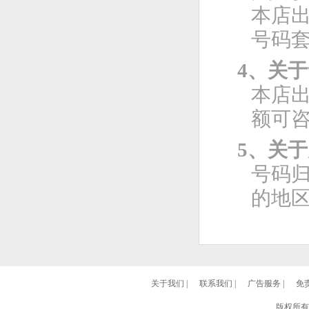
本店
号码
4、关
本店
额可
5、关
号码
的地
关于我们
|
联系我们
|
广告服务
|
免
版权所有