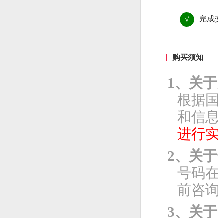
完成
√
购买须知
1、关
根据
和信息
进行
2、关
号码
前咨
3、关