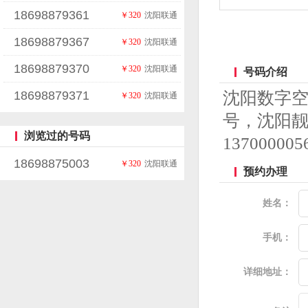
18698879361
￥320
沈阳联通
18698879367
￥320
沈阳联通
18698879370
￥320
沈阳联通
号码介绍
18698879371
沈阳数字
￥320
沈阳联通
号，沈阳
浏览过的号码
13700
18698875003
￥320
沈阳联通
预约办理
姓名：
手机：
详细地址：