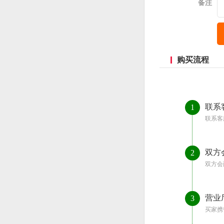
备注
购买流程
联系
1
联系客
双方
2
双方会
营业
3
买家携