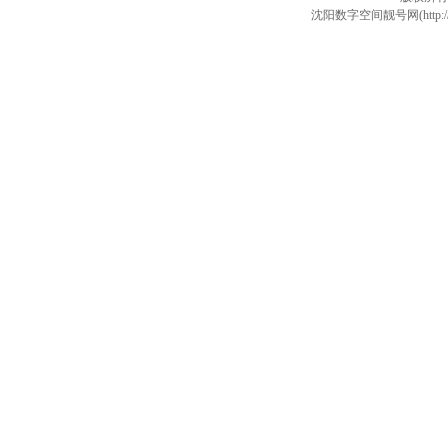
沈阳数字空间靓号网(http://w