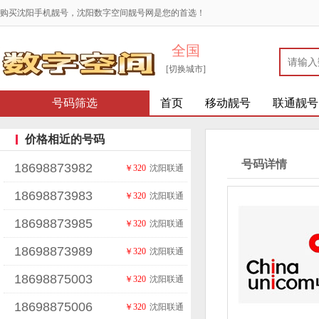
购买沈阳手机靓号，沈阳数字空间靓号网是您的首选！
全国
[切换城市]
号码筛选
首页
移动靓号
联通靓号
价格相近的号码
号码详情
18698873982
￥320
沈阳联通
18698873983
￥320
沈阳联通
18698873985
￥320
沈阳联通
18698873989
￥320
沈阳联通
18698875003
￥320
沈阳联通
18698875006
￥320
沈阳联通