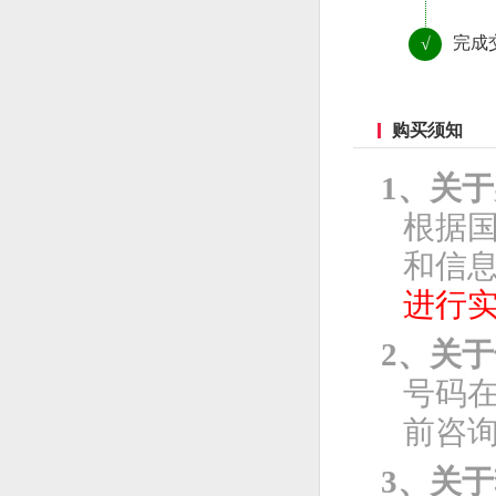
完成
√
购买须知
1、关
根据
和信息
进行
2、关
号码
前咨
3、关