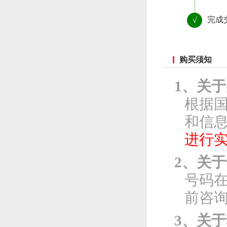
完成
√
购买须知
1、关
根据
和信息
进行
2、关
号码
前咨
3、关