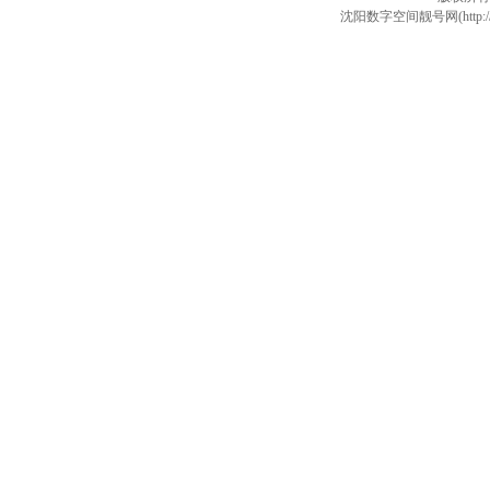
沈阳数字空间靓号网(http://w