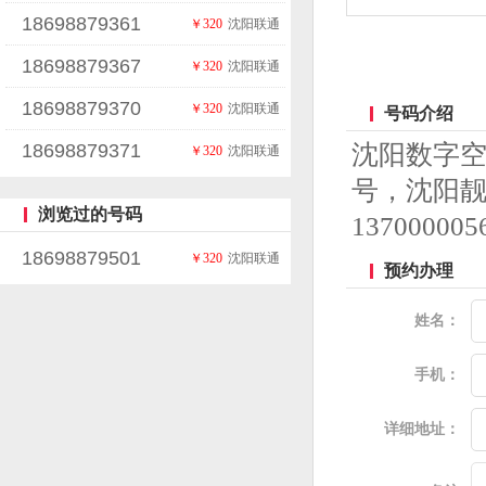
18698879361
￥320
沈阳联通
18698879367
￥320
沈阳联通
18698879370
￥320
沈阳联通
号码介绍
18698879371
沈阳数字
￥320
沈阳联通
号，沈阳
浏览过的号码
13700
18698879501
￥320
沈阳联通
预约办理
姓名：
手机：
详细地址：