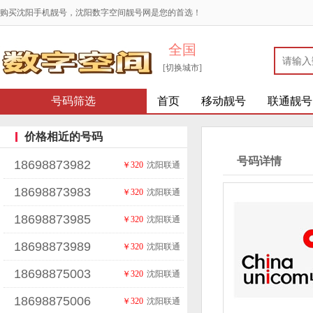
购买沈阳手机靓号，沈阳数字空间靓号网是您的首选！
全国
[切换城市]
号码筛选
首页
移动靓号
联通靓号
价格相近的号码
号码详情
18698873982
￥320
沈阳联通
18698873983
￥320
沈阳联通
18698873985
￥320
沈阳联通
18698873989
￥320
沈阳联通
18698875003
￥320
沈阳联通
18698875006
￥320
沈阳联通