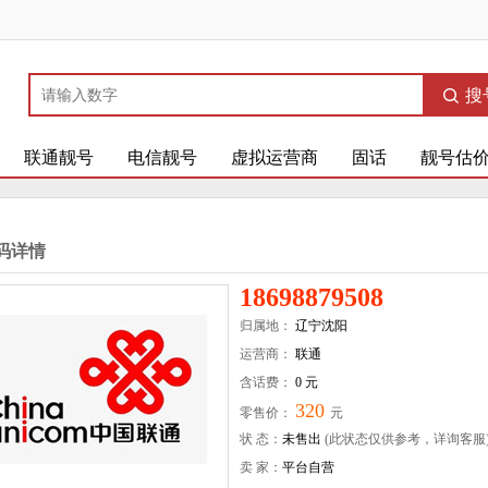
搜
联通靓号
电信靓号
虚拟运营商
固话
靓号估
码详情
18698879508
归属地：
辽宁沈阳
运营商：
联通
含话费：
0 元
320
零售价：
元
状 态：
未售出
(此状态仅供参考，详询客服
卖 家：
平台自营