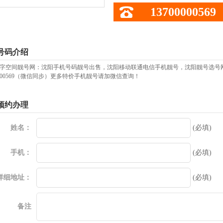
13700000569
号码介绍
字空间靓号网：沈阳手机号码靓号出售，沈阳移动联通电信手机靓号，沈阳靓号选号
00000569（微信同步）更多特价手机靓号请加微信查询！
预约办理
姓名：
(必填)
手机：
(必填)
详细地址：
(必填)
备注