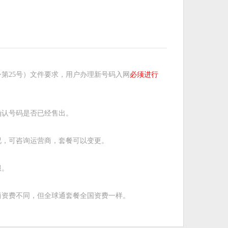
第25号）文件要求，用户办理新号码入网
必须进行
确认号码是否已经售出。
况，可咨询运营商，套餐可以变更。
服。
商资费不同，但全球通套餐全国资费一样。