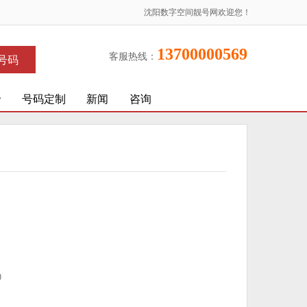
沈阳数字空间靓号网欢迎您！
13700000569
客服热线：
号码
价
号码定制
新闻
咨询
)