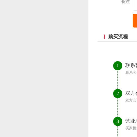
备注
购买流程
联系
1
联系客
双方
2
双方会
营业
3
买家携