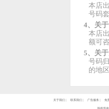
本店
号码
4、关
本店
额可
5、关
号码
的地
关于我们
|
联系我们
|
广告服务
|
免
版权所有