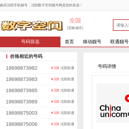
购买沈阳手机靓号，沈阳数字空间靓号网是您的首选！
全国
[切换城市]
号码筛选
首页
移动靓号
联通靓号
价格相近的号码
号码详情
18698873982
￥320
沈阳联通
18698873983
￥320
沈阳联通
18698873985
￥320
沈阳联通
18698873989
￥320
沈阳联通
18698875003
￥320
沈阳联通
18698875006
￥320
沈阳联通