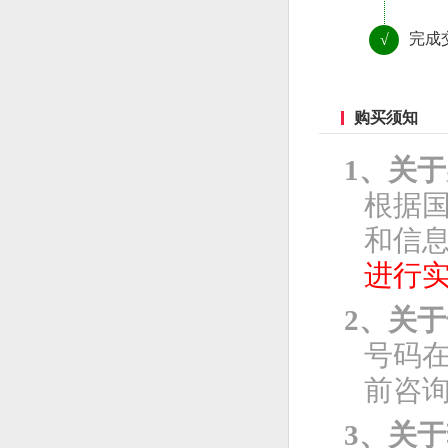
完成
√
购买须知
1、关
根据
和信息
进行
2、关
号码
前咨
3、关