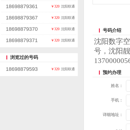
18698879361
￥320
沈阳联通
18698879367
￥320
沈阳联通
18698879370
￥320
沈阳联通
号码介绍
18698879371
沈阳数字
￥320
沈阳联通
号，沈阳
浏览过的号码
13700
18698879593
￥320
沈阳联通
预约办理
姓名：
手机：
详细地址：