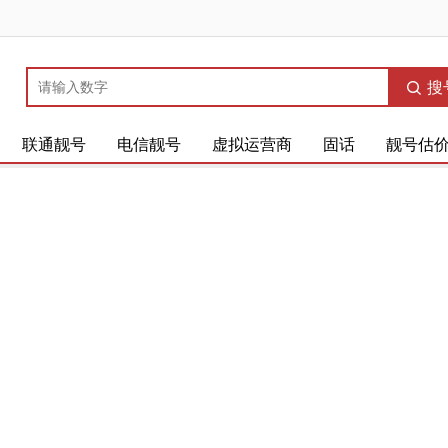
搜
联通靓号
电信靓号
虚拟运营商
固话
靓号估