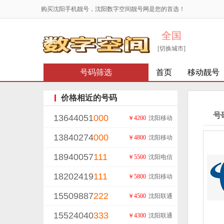
购买沈阳手机靓号，沈阳数字空间靓号网是您的首选！
全国
[切换城市]
号码筛选
首页
移动靓号
价格相近的号码
号
13644051
000
￥4200
沈阳移动
13840274
000
￥4800
沈阳移动
18940057
111
￥5500
沈阳电信
18202419
111
￥5800
沈阳移动
15509887
222
￥4500
沈阳联通
15524040
333
￥4300
沈阳联通