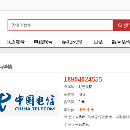
搜
联通靓号
电信靓号
虚拟运营商
固话
靓号估
码详情
18904024555
归属地：
辽宁沈阳
运营商：
电信
含话费：
0 元
4999
零售价：
元
状 态：
未售出
(此状态仅供参考，详询客服
卖 家：
平台自营