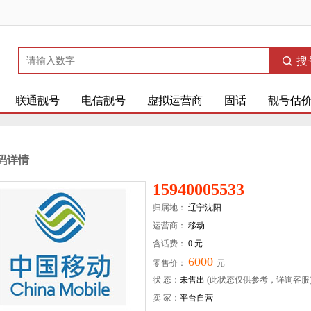
搜
联通靓号
电信靓号
虚拟运营商
固话
靓号估
码详情
15940005533
归属地：
辽宁沈阳
运营商：
移动
含话费：
0 元
6000
零售价：
元
状 态：
未售出
(此状态仅供参考，详询客服
卖 家：
平台自营