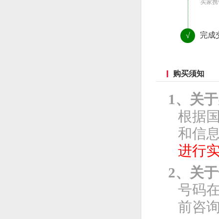
买家携
完成
√
购买须知
1、关
根据
和信息
进行
2、关
号码
前咨