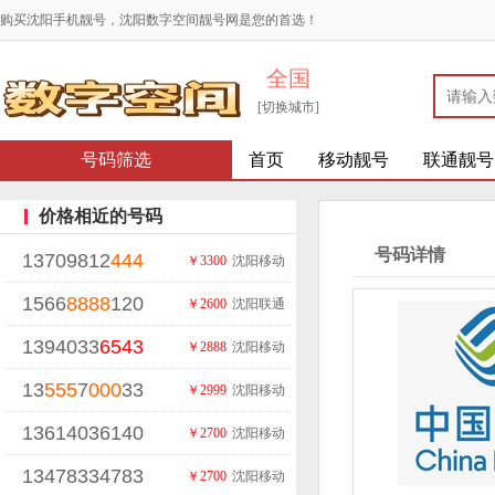
购买沈阳手机靓号，沈阳数字空间靓号网是您的首选！
全国
[切换城市]
号码筛选
首页
移动靓号
联通靓号
价格相近的号码
号码详情
13709812
444
￥3300
沈阳移动
1566
8888
120
￥2600
沈阳联通
1394033
6543
￥2888
沈阳移动
13
555
7
000
33
￥2999
沈阳移动
13614036140
￥2700
沈阳移动
13478334783
￥2700
沈阳移动