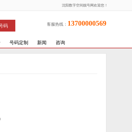
沈阳数字空间靓号网欢迎您！
13700000569
客服热线：
号码
价
号码定制
新闻
咨询
)