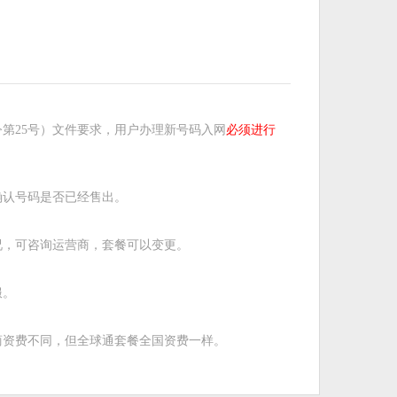
第25号）文件要求，用户办理新号码入网
必须进行
确认号码是否已经售出。
况，可咨询运营商，套餐可以变更。
服。
商资费不同，但全球通套餐全国资费一样。