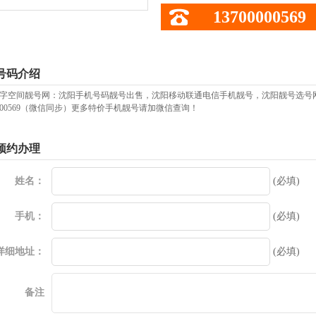
13700000569
号码介绍
字空间靓号网：沈阳手机号码靓号出售，沈阳移动联通电信手机靓号，沈阳靓号选号
00000569（微信同步）更多特价手机靓号请加微信查询！
预约办理
姓名：
(必填)
手机：
(必填)
详细地址：
(必填)
备注