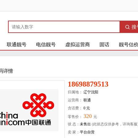
搜
联通靓号
电信靓号
虚拟运营商
固话
靓号估
码详情
18698879513
归属地：
辽宁沈阳
运营商：
联通
含话费：
0 元
320
零售价：
元
状 态：
未售出
(此状态仅供参考，详询客服
卖 家：
平台自营