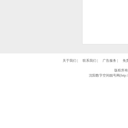
关于我们
|
联系我们
|
广告服务
|
免
版权所有
沈阳数字空间靓号网(http://w