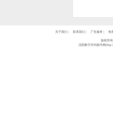
关于我们
|
联系我们
|
广告服务
|
免
版权所有
沈阳数字空间靓号网(http://w