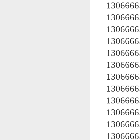
1306666
1306666
1306666
1306666
1306666
1306666
1306666
1306666
1306666
1306666
1306666
1306666