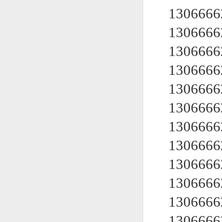
1306666
1306666
1306666
1306666
1306666
1306666
1306666
1306666
1306666
1306666
1306666
1306666