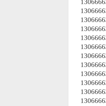
1306666
1306666
1306666
1306666
1306666
1306666
1306666
1306666
1306666
1306666
1306666
1306666