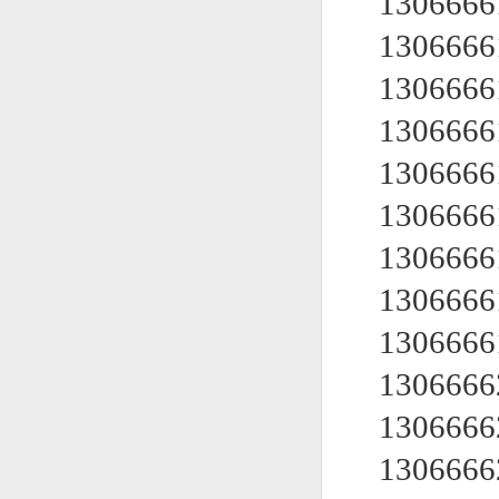
1306666
1306666
1306666
1306666
1306666
1306666
1306666
1306666
1306666
1306666
1306666
1306666