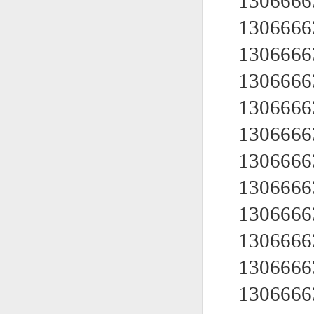
1306666
1306666
1306666
1306666
1306666
1306666
1306666
1306666
1306666
1306666
1306666
1306666