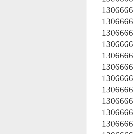
1306666
1306666
1306666
1306666
1306666
1306666
1306666
1306666
1306666
1306666
1306666