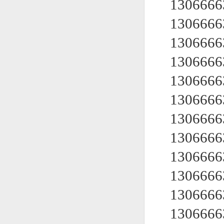
1306666
1306666
1306666
1306666
1306666
1306666
1306666
1306666
1306666
1306666
1306666
1306666