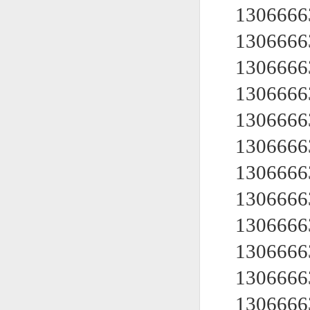
1306666
1306666
1306666
1306666
1306666
1306666
1306666
1306666
1306666
1306666
1306666
1306666