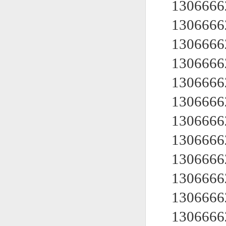
1306666
1306666
1306666
1306666
1306666
1306666
1306666
1306666
1306666
1306666
1306666
1306666