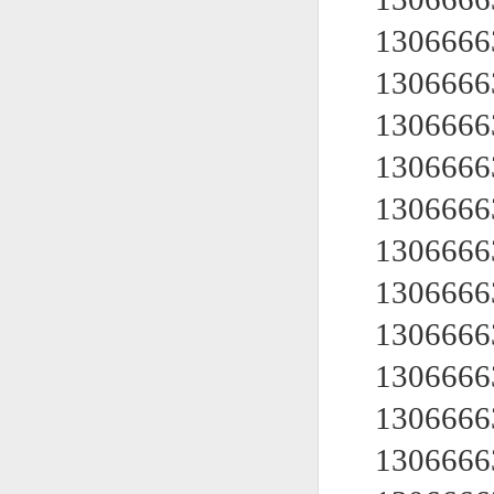
1306666
1306666
1306666
1306666
1306666
1306666
1306666
1306666
1306666
1306666
1306666