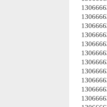
1306666
1306666
1306666
1306666
1306666
1306666
1306666
1306666
1306666
1306666
1306666