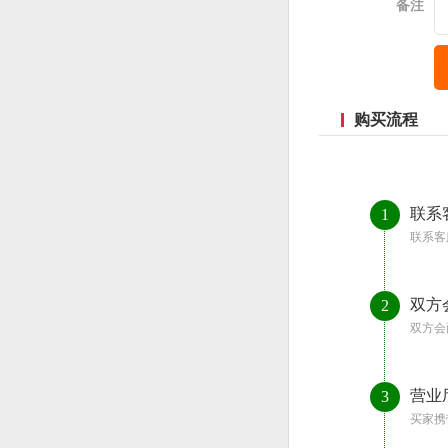
备注
购买流程
联系
1
联系客
双方
2
双方会
营业
3
买家携