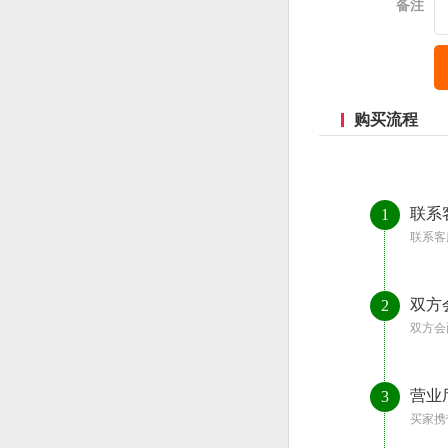
备注
购买流程
联系
1
联系客
双方
2
双方会
营业
3
买家携