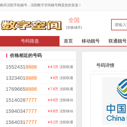
购买沈阳手机靓号，沈阳数字空间靓号网是您的首选！
全国
[切换城市]
号码筛选
首页
移动靓号
联通靓号
价格相近的号码
号码详情
1552431
8888
￥8.5万
沈阳联通
1323401
8888
￥8万
沈阳联通
1769665
8888
￥7.8万
沈阳联通
1514028
7777
￥8.8万
沈阳移动
1594034
7777
￥8.8万
沈阳移动
1564031
7777
￥8.2万
沈阳联通