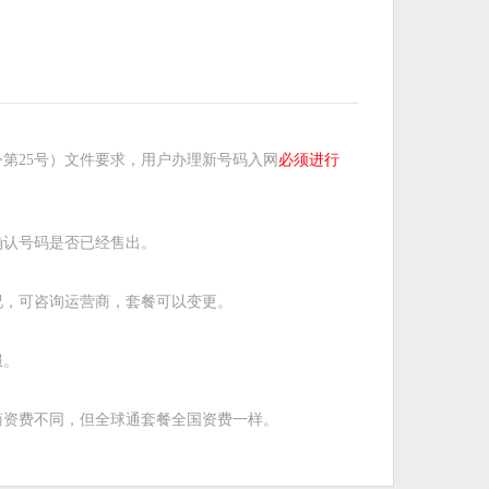
第25号）文件要求，用户办理新号码入网
必须进行
确认号码是否已经售出。
况，可咨询运营商，套餐可以变更。
服。
商资费不同，但全球通套餐全国资费一样。