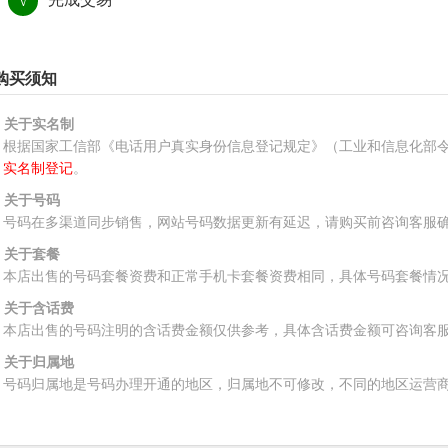
√
购买须知
、关于实名制
根据国家工信部《电话用户真实身份信息登记规定》（工业和信息化部令
实名制登记
。
、关于号码
号码在多渠道同步销售，网站号码数据更新有延迟，请购买前咨询客服
、关于套餐
本店出售的号码套餐资费和正常手机卡套餐资费相同，具体号码套餐情
、关于含话费
本店出售的号码注明的含话费金额仅供参考，具体含话费金额可咨询客
、关于归属地
号码归属地是号码办理开通的地区，归属地不可修改，不同的地区运营