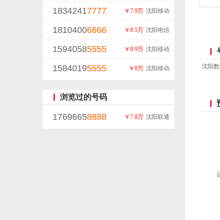
1834241
7777
￥7.9万
沈阳移动
1810400
6666
￥8.5万
沈阳电信
1594058
5555
￥8.9万
沈阳移动
沈阳数
1584019
5555
￥8万
沈阳移动
浏览过的号码
1769665
8888
￥7.8万
沈阳联通