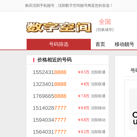
购买沈阳手机靓号，沈阳数字空间靓号网是您的首选！
全国
[切换城市]
号码筛选
首页
移动靓号
价格相近的号码
号
1552431
8888
￥8.5万
沈阳联通
1323401
8888
￥8万
沈阳联通
1769665
8888
￥7.8万
沈阳联通
1514028
7777
￥8.8万
沈阳移动
1594034
7777
￥8.8万
沈阳移动
1564031
7777
￥8.2万
沈阳联通