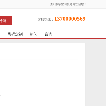
沈阳数字空间靓号网欢迎您！
13700000569
客服热线：
号码
价
号码定制
新闻
咨询
)